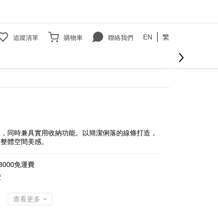
EN
繁
追蹤清單
購物車
聯絡我們
立即購買
間，同時兼具實用收納功能。以簡潔俐落的線條打造，
升整體空間美感。
000免運費
費
查看更多