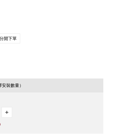
分開下單
擇安裝數量）
0