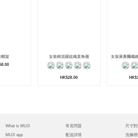
衣帽架
女裝棉混羅紋織直角襪
女裝萊賽爾纖
58.00
HK$28.00
HK$1
What is MUJI
常見問題
尺寸對
MUJI app
配送詳情
洗滌標