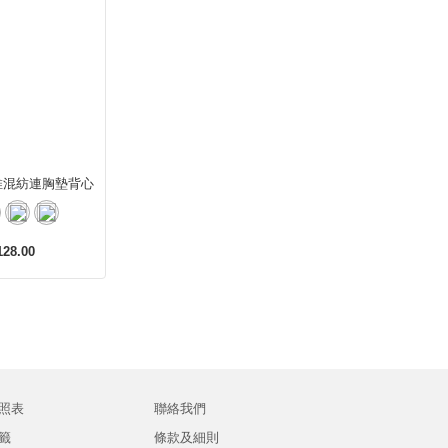
維混紡連胸墊背心
28.00
照表
聯絡我們
籤
條款及細則