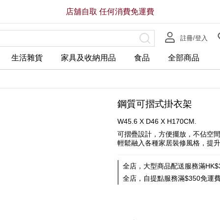
店舖自取 任何消費免運費
註冊/登入
生活雜貨
家具及收納用品
食品
全部商品
鋼質可摺式掛衣架
W45.6 X D46 X H170CM.
可摺疊設計，方便擺放，不佔空
輕鬆融入各種家居裝修風格，提
全店，大型商品配送服務滿HK$3
全店，自提點服務滿$350免運