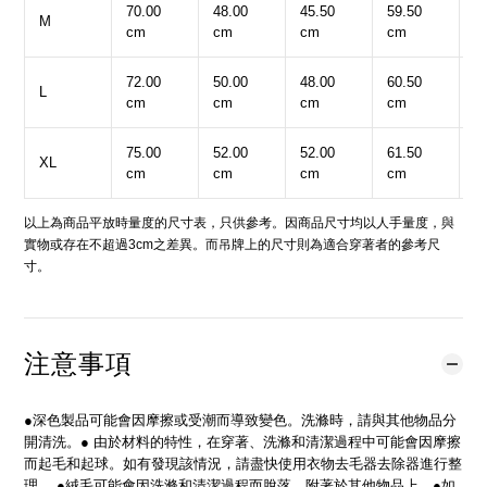
70.00
48.00
45.50
59.50
5
M
cm
cm
cm
cm
c
72.00
50.00
48.00
60.50
5
L
cm
cm
cm
cm
c
75.00
52.00
52.00
61.50
6
XL
cm
cm
cm
cm
c
以上為商品平放時量度的尺寸表，只供參考。因商品尺寸均以人手量度，與
實物或存在不超過3cm之差異。而吊牌上的尺寸則為適合穿著者的參考尺
寸。
注意事項
●深色製品可能會因摩擦或受潮而導致變色。洗滌時，請與其他物品分
開清洗。● 由於材料的特性，在穿著、洗滌和清潔過程中可能會因摩擦
而起毛和起球。如有發現該情況，請盡快使用衣物去毛器去除器進行整
理。 ●絨毛可能會因洗滌和清潔過程而脫落，附著於其他物品上。●如