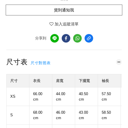
貨到通知我
加入追蹤清單
分享到
尺寸表
尺寸對照表
尺寸
衣長
肩寬
下擺寬
袖長
66.00
44.00
40.50
57.50
5
XS
cm
cm
cm
cm
c
68.00
46.00
43.00
58.50
5
S
cm
cm
cm
cm
c