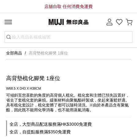
店舖自取 任何消費免運費
全部商品
高背墊梳化腳凳 1座位
高背墊梳化腳凳 1座位
W68.5 X D43 X H38CM
可傾斜至您喜歡的角度的高背個人梳化。梳化套和主體已預先設置好，
省去了套梳化套的麻煩。緩衝材料由聚氨酯碎製成，坐起來蓬鬆舒適。
具有梳化套設計，梳化套髒了都可以隨時清洗。※由於本產品含有聚氨
酯，因此既不能用化學消毒，也不能用蒸氣消毒。
全店，大型商品配送服務滿HK$3000免運費
全店，自提點服務滿$350免運費