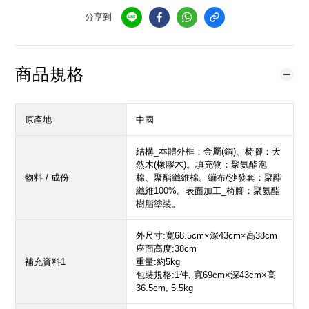
分享到
商品規格
原產地
中國
結構_本體外框：金屬(鋼)、椅腳：天
然木(橡膠木)。填充物：聚氨酯泡
物料 / 成份
棉、聚酯纖維棉。繃布/沙發套：聚酯
纖維100%。表面加工_椅腳：聚氨酯
樹脂塗裝。
外尺寸:寬68.5cm×深43cm×高38cm
座面高度:38cm
補充資料1
重量:約5kg
包裝規格:1件, 寬69cm×深43cm×高
36.5cm, 5.5kg