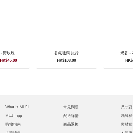
- 野玫瑰
香氛蠟燭 旅行
燃香 -
HK$45.00
HK$108.00
HK$
What is MUJI
常見問題
尺寸對
MUJI app
配送詳情
洗滌標
購物指南
商品退換
素材種
主題特集
木製家