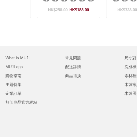
HK$258.00
HK$188.00
HK$328.00
What is MUJI
常見問題
尺寸對
MUJI app
配送詳情
洗滌標
購物指南
商品退換
素材種
主題特集
木製家
企業訂單
木製層
無印良品官方網站