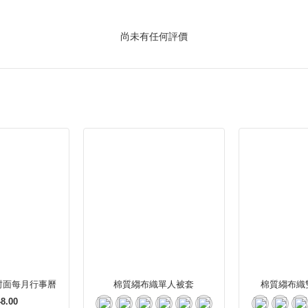
尚未有任何評價
封面每月行事曆
棉質縐布織單人被套
棉質縐布織
8.00