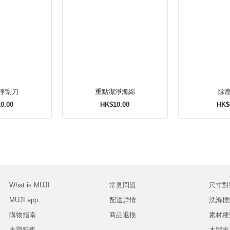
淨刮刀
重點潔淨海綿
除
0.00
HK$10.00
HK$
What is MUJI
常見問題
尺寸對
MUJI app
配送詳情
洗滌標
購物指南
商品退換
素材種
主題特集
木製家