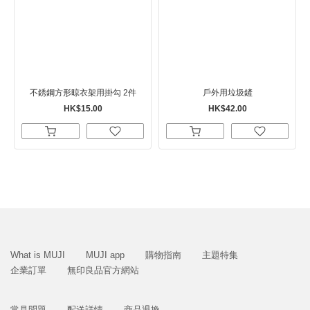
不銹鋼方形晾衣架用掛勾 2件
戶外用垃圾鏟
HK$15.00
HK$42.00
What is MUJI
MUJI app
購物指南
主題特集
企業訂單
無印良品官方網站
常見問題
配送詳情
商品退換