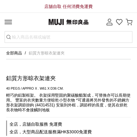
店舖自取 任何消費免運費
全部商品
鋁質方形晾衣架連夾
鋁質方形晾衣架連夾
40 PEGS / APPRO X . W61 X D36 CM.
輕巧的鋁製框架。 衣架採用堅固的聚碳酸酯製成，可替換亦可以長期使
用。 豐富的衣夾數量方便晾乾小型衣物 *可通過將另外發售的不銹鋼方
形衣架調節掛鉤 (44314531) 安裝到外框，調節桿的長度，使其在烘乾
長衣物時不會接觸到地板
全店，店舖自取服務 免運費
全店，大型商品配送服務滿HK$3000免運費