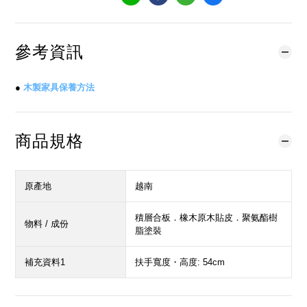
參考資訊
●
木製家具保養方法
商品規格
原產地
越南
積層合板．橡木原木貼皮．聚氨酯樹
物料 / 成份
脂塗裝
補充資料1
扶手寬度・高度: 54cm