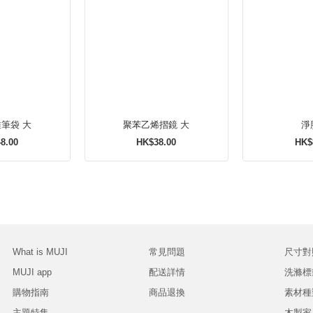
聚酯纖維筆袋 大
聚苯乙烯摺鏡 大
淨
8.00
HK$38.00
HK$
What is MUJI
常見問題
尺寸對
MUJI app
配送詳情
洗滌標
購物指南
商品退換
素材種
主題特集
木製家