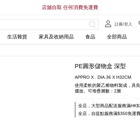
店舖自取 任何消費免運費
註冊/登入
生活雜貨
家具及收納用品
食品
全部商品
PE圓形儲物盒 深型
APPRO X . DIA.36 X H32CM.
使用柔軟的聚乙烯物料製成，具良
擺放。可堆疊層數：2層
全店，大型商品配送服務滿HK$3
全店，自提點服務滿$350免運