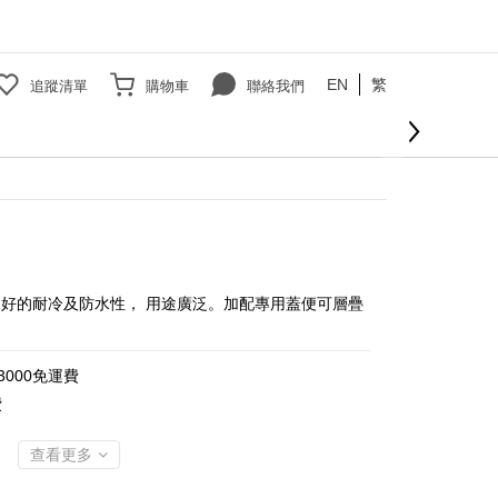
EN
繁
追蹤清單
購物車
聯絡我們
立即購買
好的耐冷及防水性， 用途廣泛。加配專用蓋便可層疊
000免運費
費
查看更多