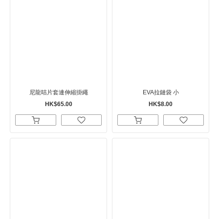
尼龍咭片套連伸縮掛繩
EVA拉鏈袋 小
HK$65.00
HK$8.00