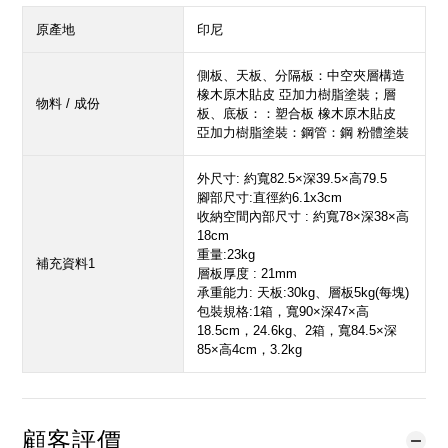
原產地
印尼
側板、天板、分隔板：中空夾層構造
橡木原木貼皮 亞加力樹脂塗裝；層
物料 / 成份
板、底板：：塑合板 橡木原木貼皮
亞加力樹脂塗裝：鋼管：鋼 粉體塗裝
外尺寸: 約寬82.5×深39.5×高79.5
腳部尺寸:直徑約6.1x3cm
收納空間內部尺寸 : 約寬78×深38×高
18cm
重量:23kg
補充資料1
層板厚度 : 21mm
承重能力: 天板:30kg、層板5kg(每塊)
包裝規格:1箱，寬90×深47×高
18.5cm，24.6kg、2箱，寬84.5×深
85×高4cm，3.2kg
顧客評價