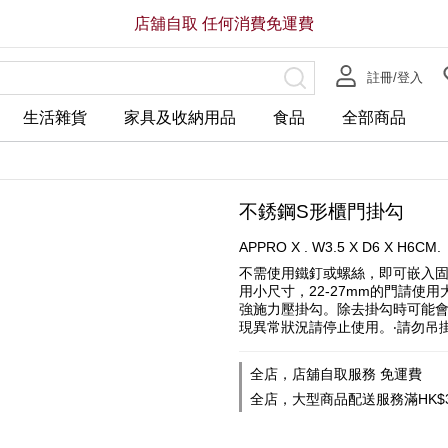
店舖自取 任何消費免運費
註冊/登入
生活雜貨
家具及收納用品
食品
全部商品
不銹鋼S形櫃門掛勾
APPRO X . W3.5 X D6 X H6CM.
不需使用鐵釘或螺絲，即可嵌入固
用小尺寸，22-27mm的門請使
強施力壓掛勾。除去掛勾時可能會
現異常狀況請停止使用。‧請勿吊
全店，店舖自取服務 免運費
全店，大型商品配送服務滿HK$3