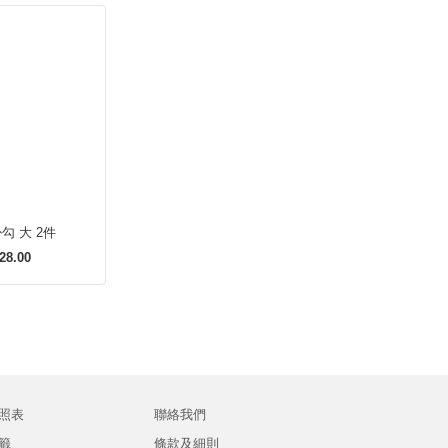
不銹鋼掛勾 大 2件
28.00
照表
聯絡我們
籤
條款及細則