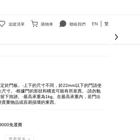
EN
繁
追蹤清單
購物車
聯絡我們
立即購買
定於門板。‧上下的尺寸不同，於22mm以下的門請使
用大尺寸。‧根據門的形狀和構造可能有所差異。‧請勿勉
留下痕跡。‧最高承重為1kg。在最高承重內，若門出
掛貴重物品或容易損壞的東西。
000免運費
查看更多