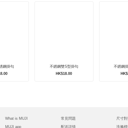
銹鋼掛勾
不銹鋼雙S型掛勾
8.00
HK$18.00
HK$
What is MUJI
常見問題
尺寸對
MUJI app
配送詳情
洗滌標