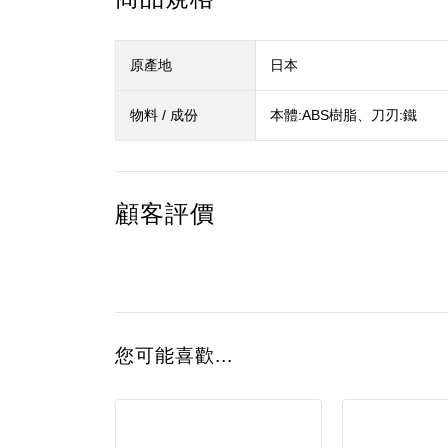
原產地
日本
物料 / 成份
本體:ABS樹脂、刀刃:鐵
顧客評價
您可能喜歡...