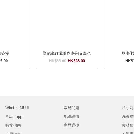
暈染掃
聚酯纖維電腦袋連分隔 黑色
尼龍化妝
5.00
HK$65.00
HK$28.00
HK$1
What is MUJI
常見問題
尺寸對
MUJI app
配送詳情
洗滌標
購物指南
商品退換
素材種
主題特集
木製家