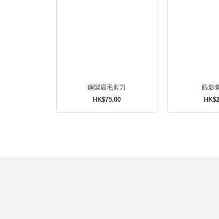
鋼製眉毛剪刀
眼影
HK$75.00
HK$2