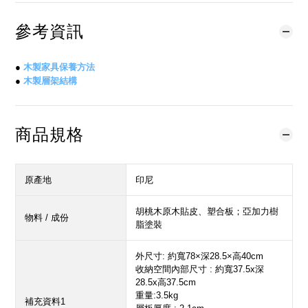
參考資訊
●
木製家具保養方法
●
木製層架結構
商品規格
原產地
印尼
胡桃木原木貼皮、塑合板；亞加力樹
物料 / 成份
脂塗裝
外尺寸: 約寬78×深28.5×高40cm
收納空間內部尺寸 : 約寬37.5x深
28.5x高37.5cm
重量:3.5kg
補充資料1