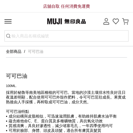
店舖自取 任何消費免運費
全部商品
可可巴油
可可巴油
100ML.
採用於秘魯等南美地區種植的可可巴。當地的沙漠土壤排水性良好且日
夜溫差明顯，配合使用可可巴外殼作肥料，令可可巴茁壯成長。果實成
熟後由人手採獲，再榨取成可可巴油，成分天然。
可可巴油特點
• 成分結構與皮脂相似，可迅速滋潤肌膚，有助維持肌膚水油平衡
• 蘊含維他命C、E、蛋白質及多種礦物質，具抗氧化功效
• 質感清爽，具良好滲透性，減少堵塞毛孔，一年四季使用均可
• 可用於臉部、身體、頭皮及頭髮，適合所有膚質及髮質