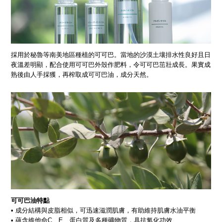
採用於秘魯等南美地區種植的可可巴。當地的沙漠土壤排水性良好且日
夜溫差明顯，配合使用可可巴外殼作肥料，令可可巴茁壯成長。果實成
熟後由人手採獲，再榨取成可可巴油，成分天然。
可可巴油特點
• 成分結構與皮脂相似，可迅速滋潤肌膚，有助維持肌膚水油平衡
• 蘊含維他命C、E、蛋白質及多種礦物質，具抗氧化功效