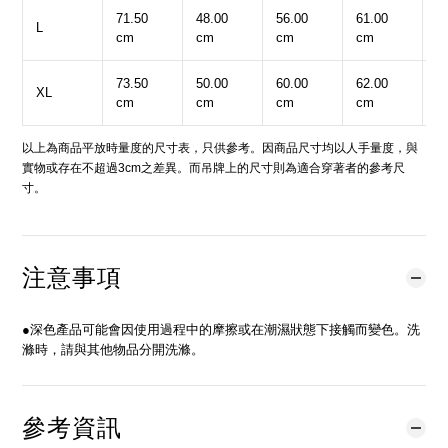
71.50
48.00
56.00
61.00
5
L
cm
cm
cm
cm
c
73.50
50.00
60.00
62.00
6
XL
cm
cm
cm
cm
c
以上為商品平放時量度的尺寸表，只供參考。因商品尺寸均以人手量度，與
實物或存在不超過3cm之差異。而吊牌上的尺寸則為適合穿著者的參考尺
寸。
注意事項
●深色產品可能會因使用過程中的摩擦或在潮濕狀態下接觸而變色。洗
滌時，請與其他物品分開洗滌。
參考資訊