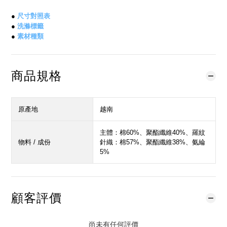
●
尺寸對照表
●
洗滌標籤
●
素材種類
商品規格
原產地
越南
主體：棉60%、聚酯纖維40%、羅紋
物料 / 成份
針織：棉57%、聚酯纖維38%、氨綸
5%
顧客評價
尚未有任何評價