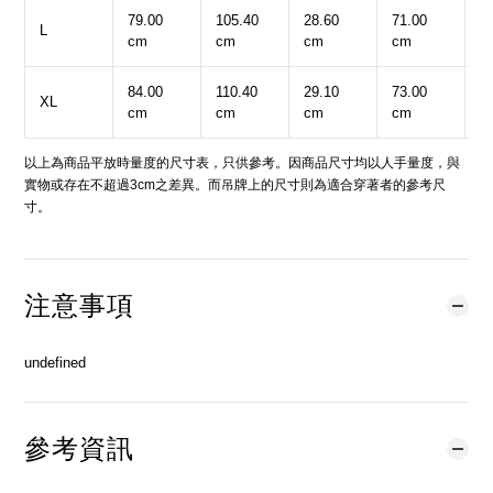
79.00
105.40
28.60
71.00
3
L
cm
cm
cm
cm
c
84.00
110.40
29.10
73.00
3
XL
cm
cm
cm
cm
c
以上為商品平放時量度的尺寸表，只供參考。因商品尺寸均以人手量度，與
實物或存在不超過3cm之差異。而吊牌上的尺寸則為適合穿著者的參考尺
寸。
注意事項
undefined
參考資訊