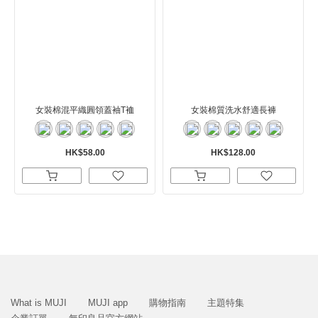
女裝棉混平織圓領蓋袖T裇
女裝棉質洗水舒適長褲
HK$58.00
HK$128.00
What is MUJI
MUJI app
購物指南
主題特集