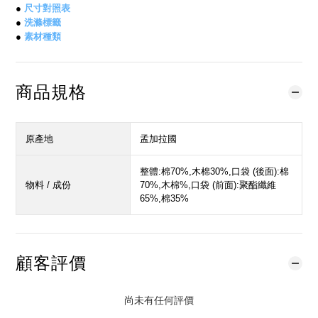
●
尺寸對照表
●
洗滌標籤
●
素材種類
商品規格
原產地
孟加拉國
整體:棉70%,木棉30%,口袋 (後面):棉
物料 / 成份
70%,木棉%,口袋 (前面):聚酯纖維
65%,棉35%
顧客評價
尚未有任何評價