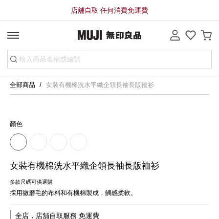
店舖自取 任何消費免運費
全部商品
女裝有機棉洗水平織企領長袖長版裇衫
顏色
女裝有機棉洗水平織企領長袖長版裇衫
多款尺碼可供選購
採用微磨毛的布料和有機棉製成，觸感柔軟。
全店，店舖自取服務 免運費