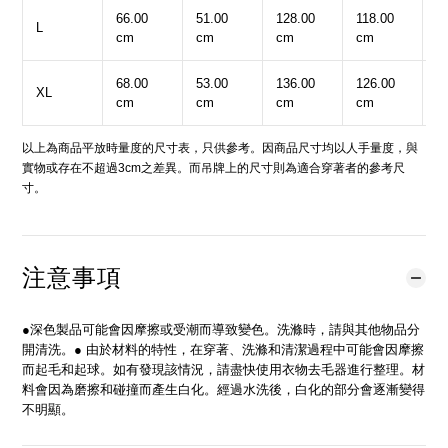
66.00
51.00
128.00
118.00
6
L
cm
cm
cm
cm
c
68.00
53.00
136.00
126.00
6
XL
cm
cm
cm
cm
c
以上為商品平放時量度的尺寸表，只供參考。因商品尺寸均以人手量度，與
實物或存在不超過3cm之差異。而吊牌上的尺寸則為適合穿著者的參考尺
寸。
注意事項
●深色製品可能會因摩擦或受潮而導致變色。洗滌時，請與其他物品分
開清洗。● 由於材料的特性，在穿著、洗滌和清潔過程中可能會因摩擦
而起毛和起球。如有發現該情況，請盡快使用衣物去毛器進行整理。材
料會因為磨擦和碰撞而產生白化。經過水洗後，白化的部分會逐漸變得
不明顯。