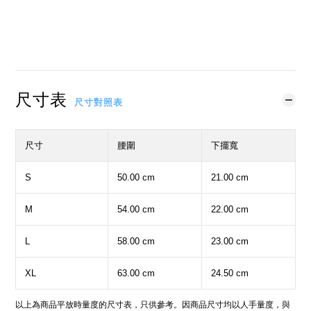
立即購買
加入購物車
加入追蹤清單
尺寸表
尺寸對照表
尺寸
腰圍
下擺寬
S
50.00 cm
21.00 cm
M
54.00 cm
22.00 cm
L
58.00 cm
23.00 cm
XL
63.00 cm
24.50 cm
以上為商品平放時量度的尺寸表，只供參考。因商品尺寸均以人手量度，與