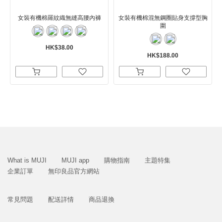
女裝有機棉羅紋織無縫高腰內褲
女裝有機棉混無鋼圈貼身支撐型胸
圍
HK$38.00
HK$188.00
What is MUJI
MUJI app
購物指南
主題特集
企業訂單
無印良品官方網站
常見問題
配送詳情
商品退換