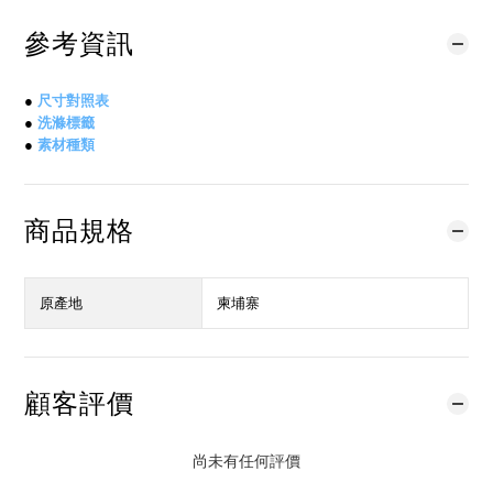
參考資訊
●
尺寸對照表
●
洗滌標籤
●
素材種類
商品規格
原產地
柬埔寨
顧客評價
尚未有任何評價