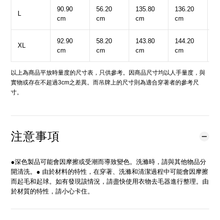
90.90
56.20
135.80
136.20
6
L
cm
cm
cm
cm
c
92.90
58.20
143.80
144.20
6
XL
cm
cm
cm
cm
c
以上為商品平放時量度的尺寸表，只供參考。因商品尺寸均以人手量度，與
實物或存在不超過3cm之差異。而吊牌上的尺寸則為適合穿著者的參考尺
寸。
注意事項
●深色製品可能會因摩擦或受潮而導致變色。洗滌時，請與其他物品分
開清洗。● 由於材料的特性，在穿著、洗滌和清潔過程中可能會因摩擦
而起毛和起球。如有發現該情況，請盡快使用衣物去毛器進行整理。由
於材質的特性，請小心卡住。