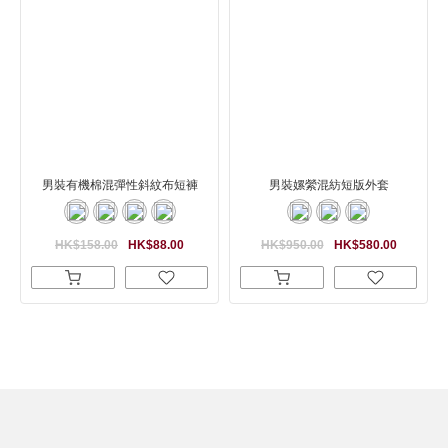
男裝有機棉混彈性斜紋布短褲
男裝嫘縈混紡短版外套
HK$158.00
HK$88.00
HK$950.00
HK$580.00