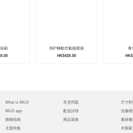
沐浴刷
360°轉動空氣循環扇
香
8.00
HK$428.00
HK$
What is MUJI
常見問題
尺寸對
MUJI app
配送詳情
洗滌標
購物指南
商品退換
素材種
主題特集
木製家