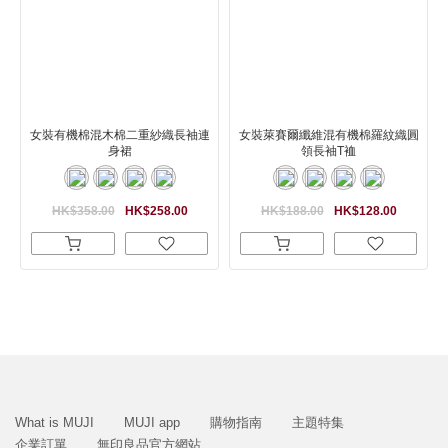
女裝有機棉混木棉二重紗織長袖連
女裝萊賽爾纖維混有機棉羅紋織圓
身裙
領長袖T裇
HK$358.00
HK$258.00
HK$188.00
HK$128.00
What is MUJI
MUJI app
購物指南
主題特集
企業訂單
無印良品官方網站