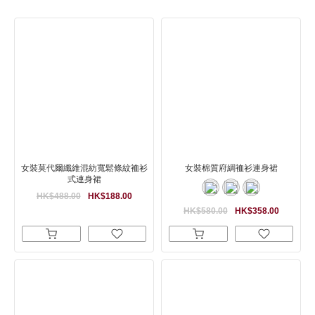
女裝莫代爾纖維混紡寬鬆條紋裇衫
女裝棉質府綢裇衫連身裙
式連身裙
HK$488.00
HK$188.00
HK$580.00
HK$358.00