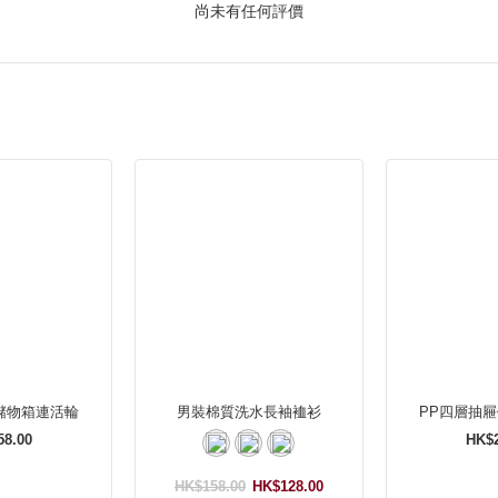
尚未有任何評價
儲物箱連活輪
男裝棉質洗水長袖裇衫
PP四層抽
58.00
HK$2
HK$158.00
HK$128.00