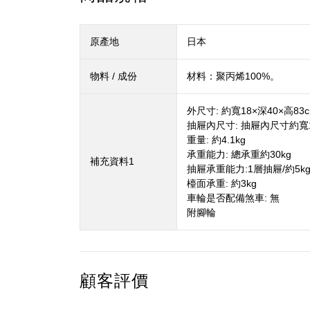
原產地
日本
物料 / 成份
材料：聚丙烯100%。
外尺寸: 約寬18×深40×高83
抽屜內尺寸: 抽屜內尺寸約寬13
重量: 約4.1kg
承重能力: 總承重約30kg
補充資料1
抽屜承重能力:1層抽屜/約5kg,
檯面承重: 約3kg
車輪是否配備煞車: 無
附腳輪
顧客評價