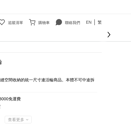
EN
繁
追蹤清單
購物車
聯絡我們
輪
狹縫空間收納的統一尺寸連活輪商品。本體不可中途拆
000免運費
費
查看更多