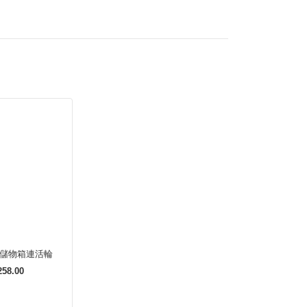
屜儲物箱連活輪
58.00