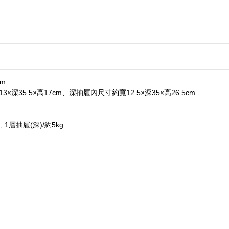
cm
×深35.5×高17cm、深抽屜內尺寸約寬12.5×深35×高26.5cm
 1層抽屜(深)/約5kg