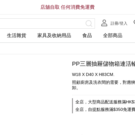
店舖自取 任何消費免運費
註冊/登入
生活雜貨
家具及收納用品
食品
全部商品
PP三層抽屜儲物箱連活
W18 X D40 X H83CM.
照顧廚房及洗衣間的需要，對應
卸。
全店，大型商品配送服務滿HK$3
全店，自提點服務滿$350免運