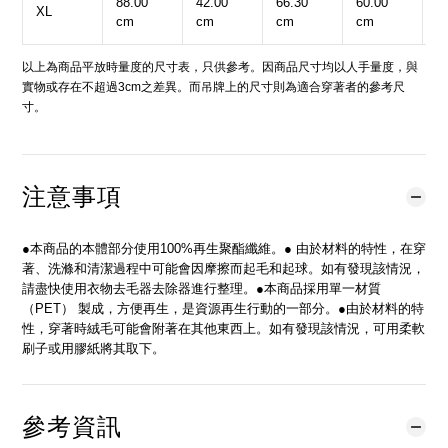
88.00
42.00
66.30
60.00
1
XL
cm
cm
cm
cm
c
以上為商品平放時量度的尺寸表，只供參考。因商品尺寸均以人手量度，與
實物或存在不超過3cm之差異。而吊牌上的尺寸則為適合穿著者的參考尺
寸。
注意事項
●本商品的本體部分使用100%再生聚酯纖維。● 由於材料的特性，在穿
著、洗滌和清潔過程中可能會因摩擦而起毛和起球。如有發現該情況，
請盡快使用衣物去毛器去除器進行整理。●本商品採用單一材質
（PET） 製成，方便再生，是資源再生行動的一部分。●由於材料的特
性，穿著時絨毛可能會附著在其他東西上。如有發現該情況，可用柔軟
刷子或用膠紙將其取下。
參考資訊