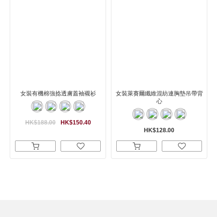
女裝有機棉強捻透膚蓋袖襯衫
女裝萊賽爾纖維混紡連胸墊吊帶背
心
HK$188.00
HK$150.40
HK$128.00