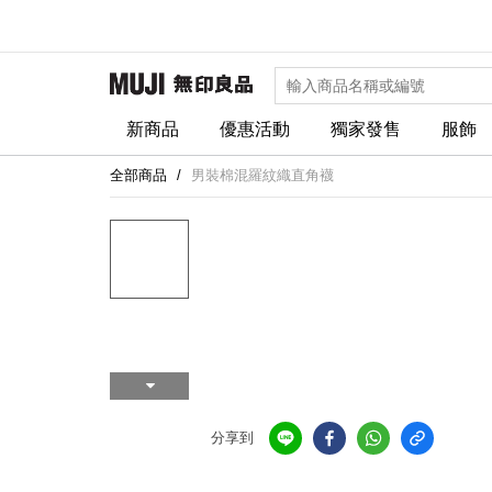
新商品
優惠活動
獨家發售
服飾
全部商品
男裝棉混羅紋織直角襪
精
選
襪
款
$68
分享到
/ 3