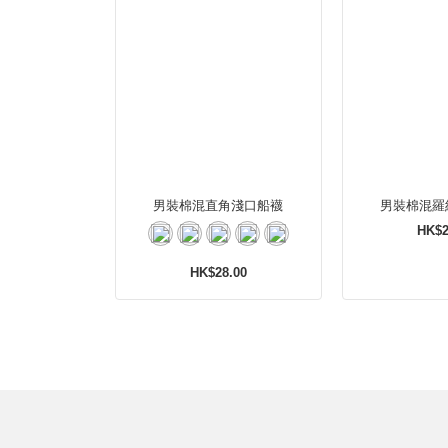
男裝棉混直角淺口船襪
男裝棉混羅
HK$2
HK$28.00