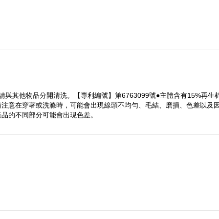
與其他物品分開清洗。【專利編號】第6763099號●主體含有15%再
請注意在穿著或洗滌時，可能會出現線頭不均勻、毛結、磨損、色差以及因
產品的不同部分可能會出現色差。