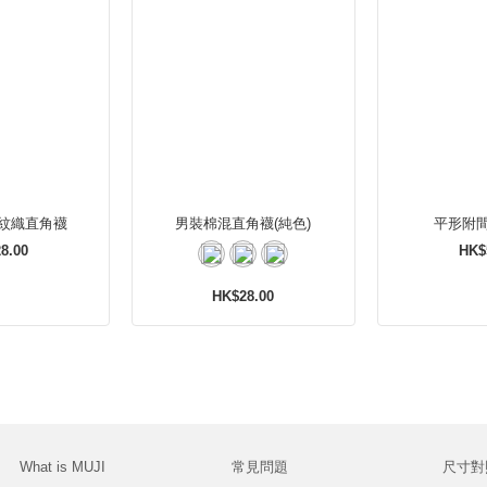
紋織直角襪
男裝棉混直角襪(純色)
平形附
8.00
HK$
HK$28.00
What is MUJI
常見問題
尺寸對