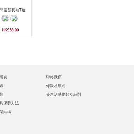
間圓領長袖T裇
HK$38.00
照表
聯絡我們
籤
條款及細則
類
優惠活動條款及細則
具保養方法
架結構