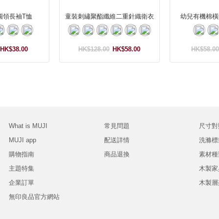
圓領長袖T恤
童裝刺繡聚酯纖維二重針織衛衣
幼兒有機棉橫
HK$38.00
HK$128.00
HK$58.00
HK$58.00
What is MUJI
常見問題
尺寸對
MUJI app
配送詳情
洗滌標
購物指南
商品退換
素材種
主題特集
木製家
企業訂單
木製層
無印良品官方網站