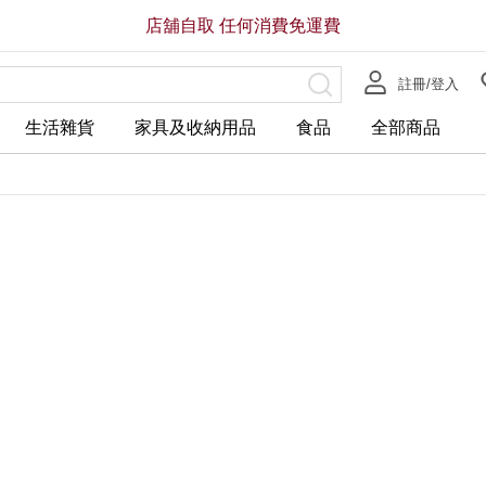
店舖自取 任何消費免運費
註冊/登入
生活雜貨
家具及收納用品
食品
全部商品
全店，店舖自取服務 免運費
全店，大型商品配送服務滿HK$3
HK$58.00
HK$38.00