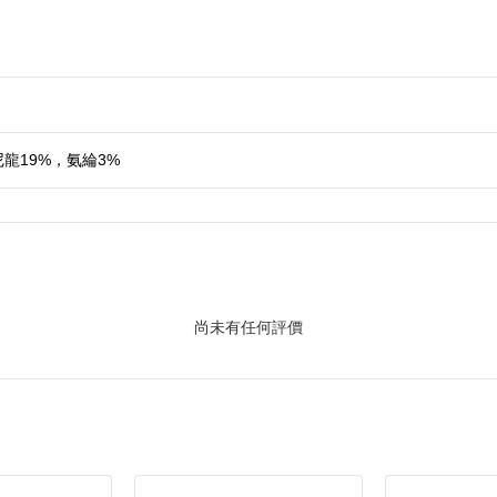
尼龍19%，氨綸3%
尚未有任何評價