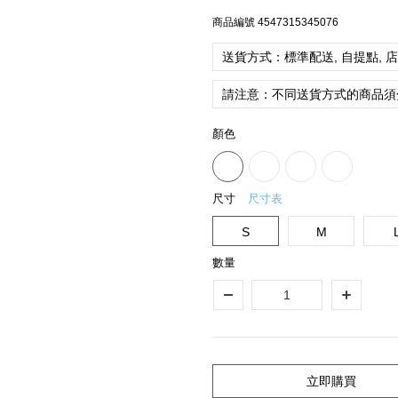
商品編號
4547315345076
送貨方式：標準配送, 自提點, 
請注意：不同送貨方式的商品須
顏色
尺寸
尺寸表
S
M
數量
立即購買