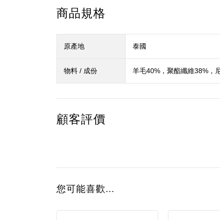
商品規格
原產地
泰國
物料 / 成份
羊毛40%，聚酯纖維38%，
顧客評價
您可能喜歡...