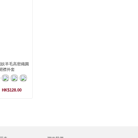
利奴羊毛高密織圓
開襟外套
HK$128.00