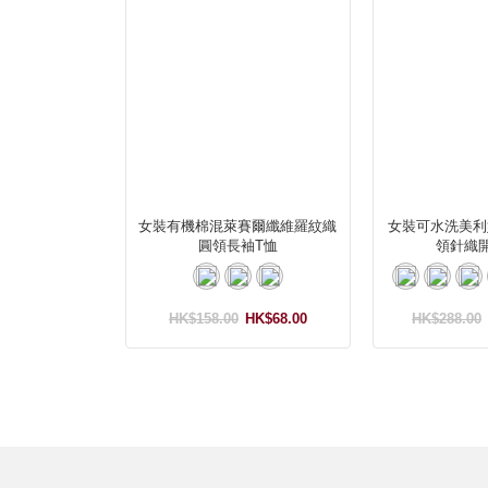
女裝有機棉混萊賽爾纖維羅紋織
女裝可水洗美利
圓領長袖T恤
領針織
HK$158.00
HK$68.00
HK$288.00