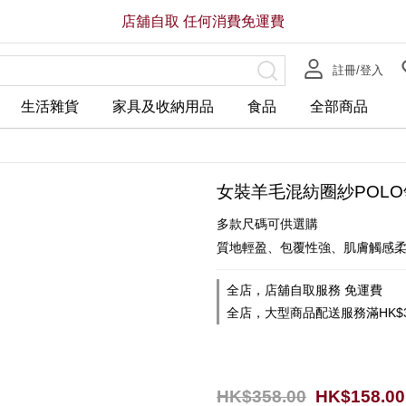
店舖自取 任何消費免運費
註冊/登入
生活雜貨
家具及收納用品
食品
全部商品
女裝羊毛混紡圈紗POL
多款尺碼可供選購
質地輕盈、包覆性強、肌膚觸感
全店，店舖自取服務 免運費
全店，大型商品配送服務滿HK$3
HK$358.00
HK$158.00