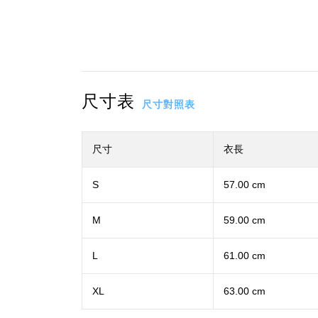
尺寸表
尺寸對照表
尺寸
衣長
S
57.00 cm
M
59.00 cm
L
61.00 cm
XL
63.00 cm