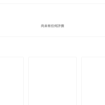
尚未有任何評價