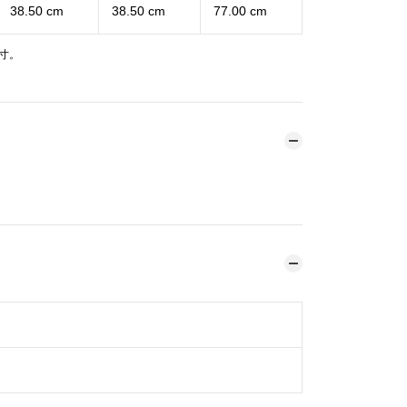
38.50 cm
38.50 cm
77.00 cm
寸。