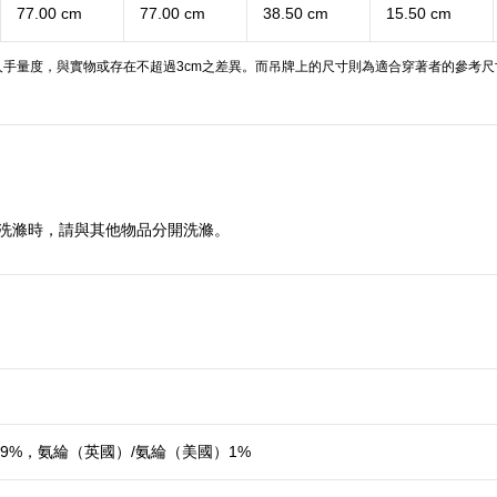
77.00 cm
77.00 cm
38.50 cm
15.50 cm
手量度，與實物或存在不超過3cm之差異。而吊牌上的尺寸則為適合穿著者的參考尺
洗滌時，請與其他物品分開洗滌。
 99%，氨綸（英國）/氨綸（美國）1%