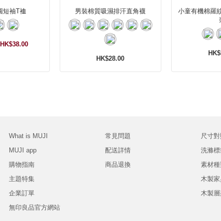
圓短袖T裇
男裝棉質吸濕排汗直角襪
小童有機棉羅紋
HK$38.00
HK$
HK$28.00
What is MUJI
常見問題
尺寸對
MUJI app
配送詳情
洗滌標
購物指南
商品退換
素材種
主題特集
木製家
企業訂單
木製層
無印良品官方網站