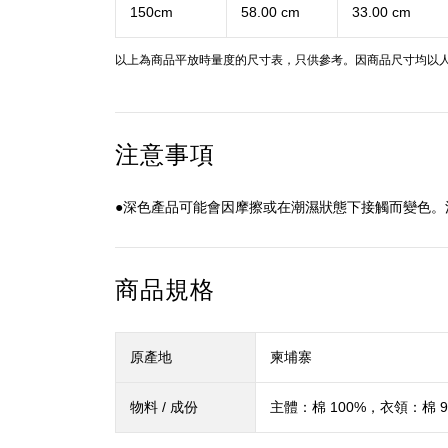
150cm
58.00 cm
33.00 cm
以上為商品平放時量度的尺寸表，只供參考。因商品尺寸均以人
注意事項
●深色產品可能會因摩擦或在潮濕狀態下接觸而變色。
商品規格
原產地
柬埔寨
物料 / 成份
主體：棉 100%，衣領：棉