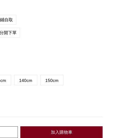
店鋪自取
分開下單
0cm
140cm
150cm
加入購物車