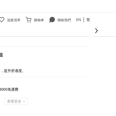
EN
繁
追蹤清單
購物車
聯絡我們
立即購買
裇
線，提升舒適度。
000免運費
查看更多