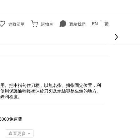
EN
繁
追蹤清單
購物車
聯絡我們
使用。把中指勾住刀柄，以無名指、拇指固定位置，利
：使用保護油輕輕塗沫於刀刃及螺絲容易生銹的地方。
的鋒利程度。
000免運費
查看更多