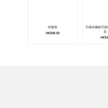
碎髮剪
不織布纖維可調
盒
HK$98.00
HK$4