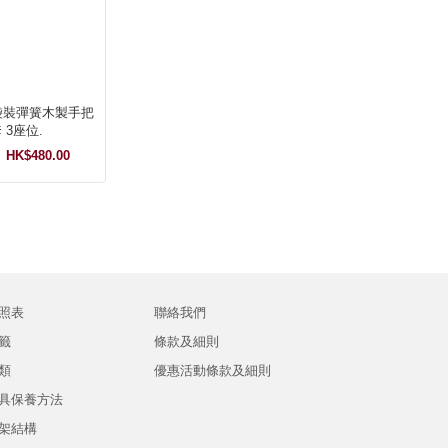
袋裝彈簧木製手把
梳化套 3座位.
HK$480.00
照表
聯絡我們
籤
條款及細則
類
優惠活動條款及細則
具保養方法
架結構