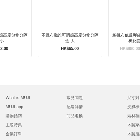
節高度儲物分隔
不織布纖維可調節高度儲物分隔
綿帆布低反彈
 小
盒 大
2.00
HK$65.00
HK$980.00
What is MUJI
常見問題
尺寸對
MUJI app
配送詳情
洗滌標
購物指南
商品退換
素材種
主題特集
木製家
企業訂單
木製層