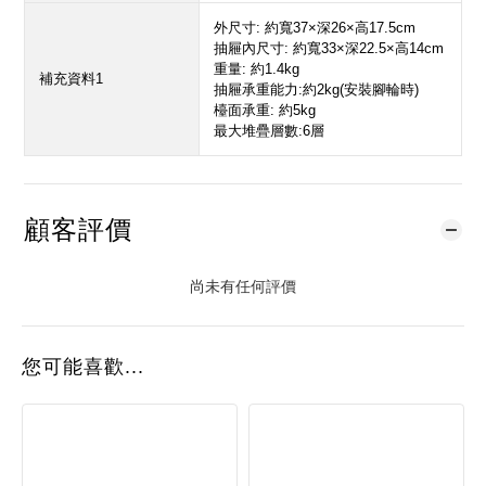
外尺寸: 約寬37×深26×高17.5cm
抽屜內尺寸: 約寬33×深22.5×高14cm
重量: 約1.4kg
補充資料1
抽屜承重能力:約2kg(安裝腳輪時)
檯面承重: 約5kg
最大堆疊層數:6層
顧客評價
尚未有任何評價
您可能喜歡...