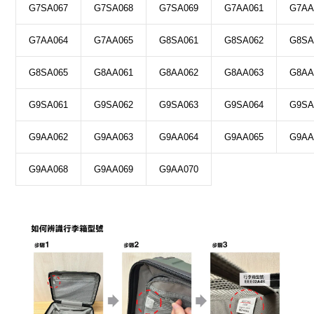
G7SA067
G7SA068
G7SA069
G7AA061
G7AA
G7AA064
G7AA065
G8SA061
G8SA062
G8SA
G8SA065
G8AA061
G8AA062
G8AA063
G8AA
G9SA061
G9SA062
G9SA063
G9SA064
G9SA
G9AA062
G9AA063
G9AA064
G9AA065
G9AA
G9AA068
G9AA069
G9AA070