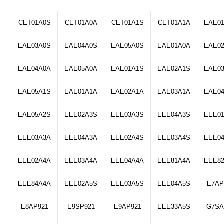
CET01A0S
CET01A0A
CET01A1S
CET01A1A
EAE0
EAE03A0S
EAE04A0S
EAE05A0S
EAE01A0A
EAE0
EAE04A0A
EAE05A0A
EAE01A1S
EAE02A1S
EAE0
EAE05A1S
EAE01A1A
EAE02A1A
EAE03A1A
EAE0
EAE05A2S
EEE02A3S
EEE03A3S
EEE04A3S
EEE0
EEE03A3A
EEE04A3A
EEE02A4S
EEE03A4S
EEE0
EEE02A4A
EEE03A4A
EEE04A4A
EEE81A4A
EEE8
EEE84A4A
EEE02A5S
EEE03A5S
EEE04A5S
E7AP
E8AP921
E9SP921
E9AP921
EEE33A5S
G7SA