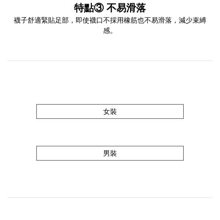
特點③ 不易滑落
襪子舒適緊貼足部，即使襪口不採用橡筋也不易滑落，減少束縛
感。
女裝
男裝