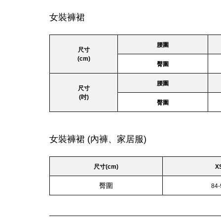
女裝褲裙
腰圍
尺寸
(cm)
臀圍
腰圍
尺寸
(吋)
臀圍
女裝褲裙 (內褲、家居服)
尺寸(cm)
X
臀圍
84-