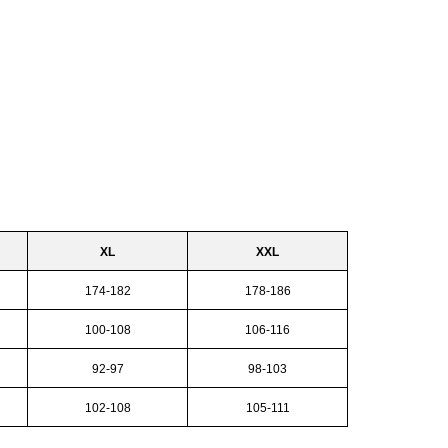
XL
XXL
174-182
178-186
100-108
106-116
92-97
98-103
102-108
105-111