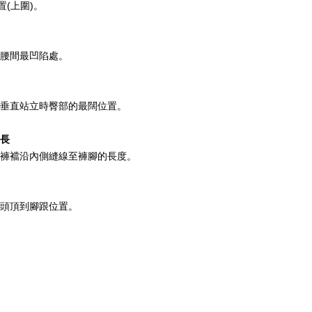
置(上圍)。
腰間最凹陷處。
垂直站立時臀部的最闊位置。
長
褲襠沿內側縫線至褲腳的長度。
頭頂到腳跟位置。