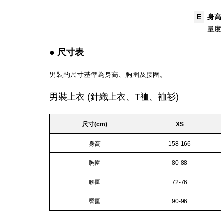
E
身高
量度
● 尺寸表
男裝的尺寸基準為身高、胸圍及腰圍。
男裝上衣 (針織上衣、T裇、裇衫)
尺寸(cm)
XS
身高
158-166
胸圍
80-88
腰圍
72-76
臀圍
90-96