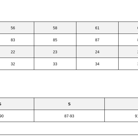
56
58
61
83
85
87
22
23
24
32
33
34
S
S
90
87-93
9