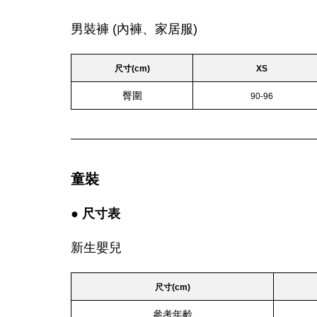
男裝褲 (內褲、家居服)
尺寸(cm)
XS
臀圍
90-96
童裝
● 尺寸表
新生嬰兒
尺寸(cm)
參考年齡