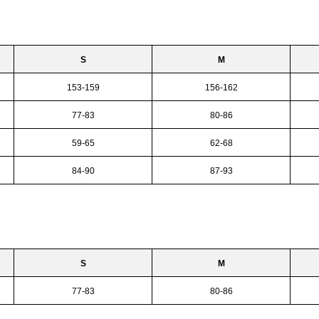
S
M
153-159
156-162
77-83
80-86
59-65
62-68
84-90
87-93
S
M
77-83
80-86