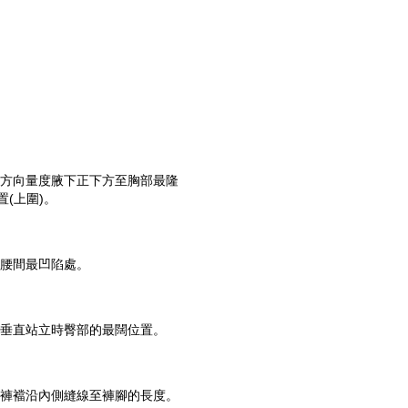
方向量度腋下正下方至胸部最隆
置(上圍)。
腰間最凹陷處。
垂直站立時臀部的最闊位置。
褲襠沿內側縫線至褲腳的長度。