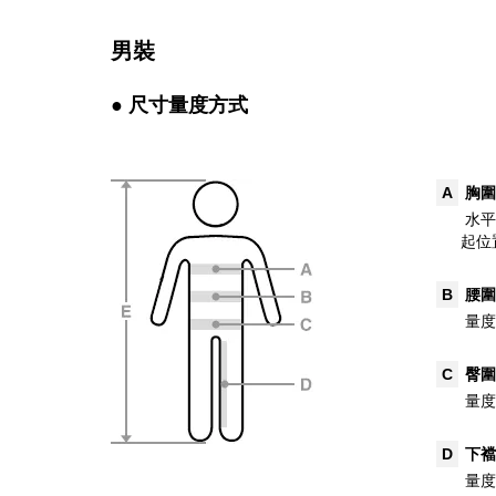
男裝
● 尺寸量度方式
A
胸圍
水平
起位
B
腰圍
量度
C
臀圍
量度
D
下襠
量度