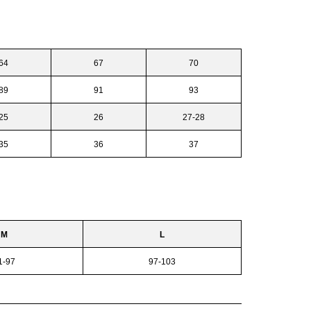
64
67
70
89
91
93
25
26
27-28
35
36
37
M
L
1-97
97-103