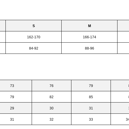
S
M
162-170
166-174
84-92
88-96
73
76
79
79
82
85
29
30
31
31
32
33
3