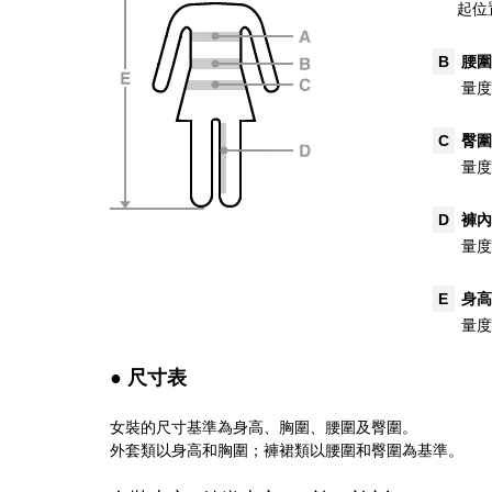
起位
B
腰圍
量度
C
臀圍
量度
D
褲內
量度
E
身高
量度
● 尺寸表
女裝的尺寸基準為身高、胸圍、腰圍及臀圍。
外套類以身高和胸圍；褲裙類以腰圍和臀圍為基準。