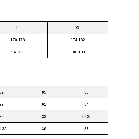
L
XL
170-178
174-182
94-102
100-108
82
85
88
88
91
94
32
33
34-35
4-35
36
37