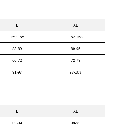
L
XL
159-165
162-168
83-89
89-95
66-72
72-78
91-97
97-103
L
XL
83-89
89-95