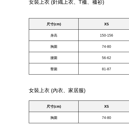
女裝上衣 (針織上衣、T裇、裇衫)
尺寸(cm)
XS
身高
150-156
胸圍
74-80
腰圍
56-62
臀圍
81-87
女裝上衣 (內衣、家居服)
尺寸(cm)
XS
胸圍
74-80