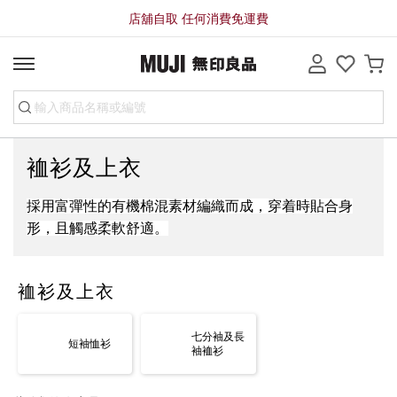
店舖自取 任何消費免運費
裇衫及上衣
採用富彈性的有機棉混素材編織而成，穿着時貼合身
形，且觸感柔軟舒適。
裇衫及上衣
七分袖及長
短袖恤衫
袖裇衫