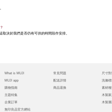
。
？
這取決於我們是否仍有可供的時間段作安排。
What is MUJI
常見問題
尺寸對
MUJI app
配送詳情
洗滌標
購物指南
商品退換
素材種
主題特集
木製家
企業訂單
木製層
無印良品官方網站