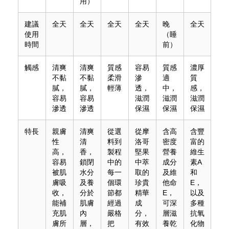
用）
建議
全天
全天
全天
全天
晚
全天
使用
（睡
時間
前）
觸感
清爽
清爽
質感
容易
質感
濃厚
不黏
不黏
柔滑
滲
適
質
膩，
膩，
輕薄
透，
中，
感，
容易
容易
滋潤
滋潤
滋潤
滲透
滲透
保濕
保濕
保濕
特長
親膚
清爽
從選
從摩
含高
含豐
性
清
料到
洛哥
密度
富的
高，
香，
製程
堅果
營養
維生
容易
鎖閉
中的
中萃
成分
素A
被肌
水分
每一
取的
及維
和
膚吸
及養
個環
珍貴
他命
E，
收，
分於
節都
精華
E，
以及
能補
肌膚
經過
成
可深
多種
充肌
內
嚴格
分，
層滋
抗氧
膚所
層，
把
有效
養乾
化物