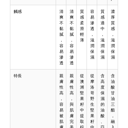
觸感
清
清
質
容
質
濃
爽
爽
感
易
感
厚
不
不
柔
滲
適
質
黏
黏
滑
透
中
感
膩
膩
輕
，
，
，
，
，
薄
滋
滋
滋
容
容
潤
潤
潤
易
易
保
保
保
滲
滲
濕
濕
濕
透
透
特長
親
親
從
從
含
含
膚
膚
澳
摩
高
油
性
性
洲
洛
度
酸
高
高
堅
哥
保
甘
，
，
果
野
濕
油
容
與
籽
生
的
三
易
肌
中
堅
油
酯
被
膚
提
果
酸
，
肌
完
取
籽
、
融
膚
美
棕
中
亞
入