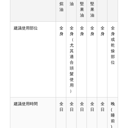
烷
油
堅
堅
油
果
果
油
油
建議使用部位
全
全
全
全
全
全
身
身
身
身
身
身
（
或
尤
乾
其
燥
適
部
合
位
頭
髮
使
用
）
建議使用時間
全
全
全
全
全
晚
日
日
日
日
日
(
睡
前
)