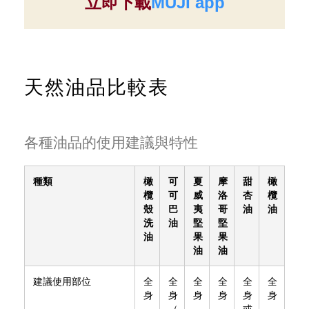
立即下載
MUJI app
天然油品比較表
各種油品的使用建議與特性
種類
橄
可
夏
摩
甜
橄
欖
可
威
洛
杏
欖
殼
巴
夷
哥
油
油
洗
油
堅
堅
油
果
果
油
油
建議使用部位
全
全
全
全
全
全
身
身
身
身
身
身
（
或