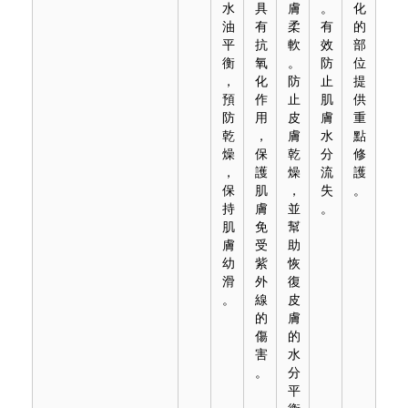
水
具
膚
。
化
油
有
柔
有
的
平
抗
軟
效
部
衡
氧
。
防
位
，
化
防
止
提
預
作
止
肌
供
防
用
皮
膚
重
乾
，
膚
水
點
燥
保
乾
分
修
，
護
燥
流
護
保
肌
，
失
。
持
膚
並
。
肌
免
幫
膚
受
助
幼
紫
恢
滑
外
復
。
線
皮
的
膚
傷
的
害
水
。
分
平