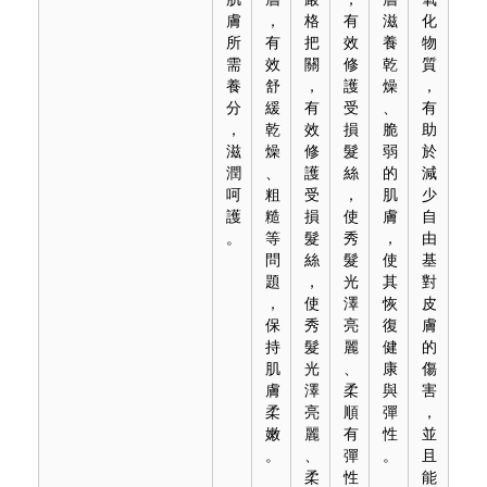
膚
，
格
有
滋
化
所
有
把
效
養
物
需
效
關
修
乾
質
養
舒
，
護
燥
，
分
緩
有
受
、
有
，
乾
效
損
脆
助
滋
燥
修
髮
弱
於
潤
、
護
絲
的
減
呵
粗
受
，
肌
少
護
糙
損
使
膚
自
。
等
髮
秀
，
由
問
絲
髮
使
基
題
，
光
其
對
，
使
澤
恢
皮
保
秀
亮
復
膚
持
髮
麗
健
的
肌
光
、
康
傷
膚
澤
柔
與
害
柔
亮
順
彈
，
嫩
麗
有
性
並
。
、
彈
。
且
柔
性
能