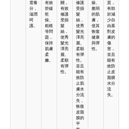
需養
有效
關，
修護
燥、
質，
分，
舒緩
有效
受損
脆弱
有助
滋潤
乾
修護
髮
的肌
於減
呵
燥、
受損
絲，
膚，
少自
護。
粗糙
髮
使秀
使其
由基
等問
絲，
髮光
恢復
對皮
題，
使秀
澤亮
健康
膚的
保持
髮光
麗、
與彈
傷
肌膚
澤亮
柔順
性。
害，
柔
麗、
有彈
並且
嫩。
柔順
性。
能有
有彈
並且
效防
性。
能有
止皮
效防
脂膜
止肌
水分
膚水
流
分流
失。
失，
恢復
皮脂
膜的
平