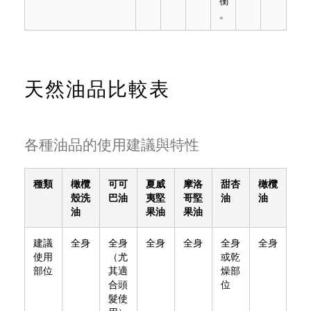
衡
。
天然油品比較表
各種油品的使用建議與特性
種類
橄欖
可可
夏威
摩洛
甜杏
橄欖
殼洗
巴油
夷堅
哥堅
油
油
油
果油
果油
建議
全身
全身
全身
全身
全身
全身
使用
（尤
或乾
部位
其適
燥部
合頭
位
髮使