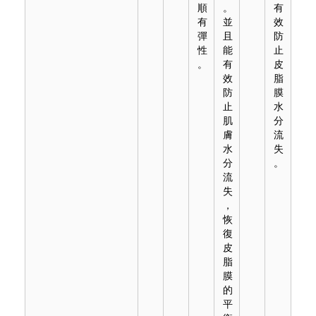
順
。
有
有
並
效
彈
且
防
性
能
止
。
有
皮
效
脂
防
膜
止
水
肌
分
膚
流
水
失
分
。
流
失
，
恢
復
皮
脂
膜
的
平