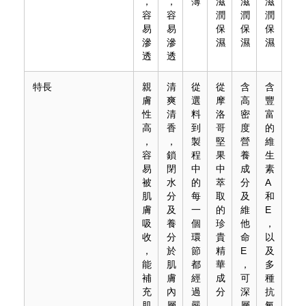
，
，
薄
滋
滋
滋
容
容
潤
潤
潤
易
易
保
保
保
滲
滲
濕
濕
濕
透
透
特長
親
清
從
從
含
含
膚
爽
選
摩
高
豐
性
清
料
洛
密
富
高
香
到
哥
度
的
，
，
製
堅
營
維
容
鎖
程
果
養
生
易
閉
中
中
成
素
被
水
的
萃
分
A
肌
分
每
取
及
和
膚
及
一
的
維
E
吸
養
個
珍
他
，
收
分
環
貴
命
以
，
於
節
精
E
及
能
肌
都
華
，
多
補
膚
經
成
可
種
充
內
過
分
深
抗
肌
層
嚴
，
層
氧