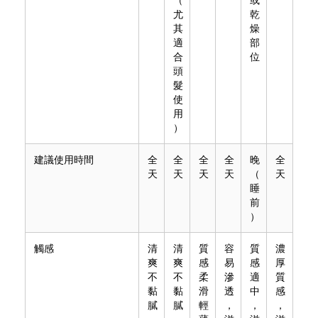
尤
乾
其
燥
適
部
合
位
頭
髮
使
用
）
建議使用時間
全
全
全
全
晚
全
天
天
天
天
（
天
睡
前
）
觸感
清
清
質
容
質
濃
爽
爽
感
易
感
厚
不
不
柔
滲
適
質
黏
黏
滑
透
中
感
膩
膩
輕
，
，
，