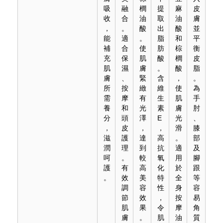
吸
融
櫚
提
麻
皮
收
合
油
取
油
膚
，
。
酸
出
酸
並
能
適
。
脂
和
平
補
合
使
肪
棕
衡
充
保
肌
酸
櫚
皮
肌
濕
膚
。
酸
脂
膚
、
緊
含
，
。
所
按
緻
維
使
為
需
摩
有
生
肌
手
養
和
光
素
膚
肘
分
頭
澤
E
光
、
，
皮
，
，
滑
膝
滋
護
達
高
。
部
潤
理
到
抗
適
及
呵
。
較
氧
用
腳
護
有
高
化
於
跟
。
效
美
特
全
等
調
容
性
身
容
節
效
，
按
易
肌
果
令
摩
角
膚
。
肌
油
質