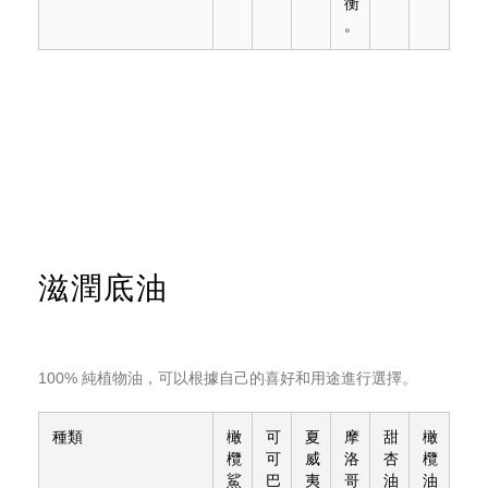
衡
。
滋潤底油
100% 純植物油，可以根據自己的喜好和用途進行選擇。
種類
橄
可
夏
摩
甜
橄
欖
可
威
洛
杏
欖
鯊
巴
夷
哥
油
油