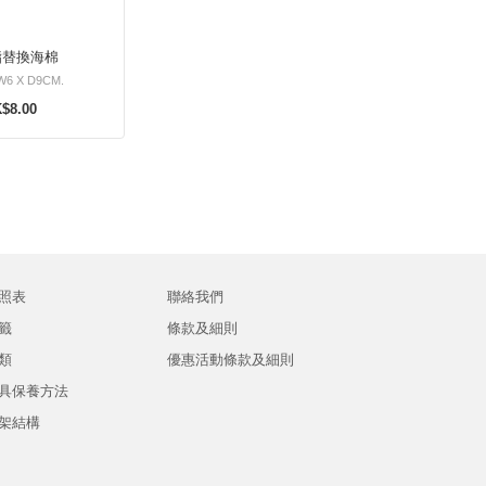
酯替換海棉
6 X D9CM.
$8.00
照表
聯絡我們
籤
條款及細則
類
優惠活動條款及細則
具保養方法
架結構