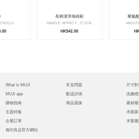
巾
長柄潔淨海綿刷
聚氨
 2 ROLLS.
HANDLE- APPRO X . 27.5CM.
ABOUTW
.00
HK$42.00
HK
What is MUJI
常見問題
尺寸對
MUJI app
配送詳情
洗滌標
購物指南
商品退換
素材種
主題特集
木製家
企業訂單
木製層
無印良品官方網站