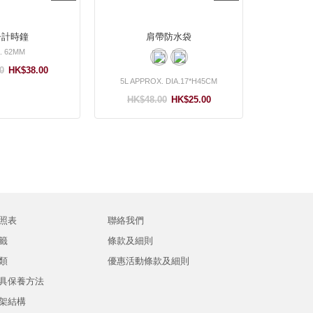
子計時鐘
肩帶防水袋
. 62MM
0
HK$38.00
5L APPROX. DIA.17*H45CM
HK$48.00
HK$25.00
照表
聯絡我們
籤
條款及細則
類
優惠活動條款及細則
具保養方法
架結構