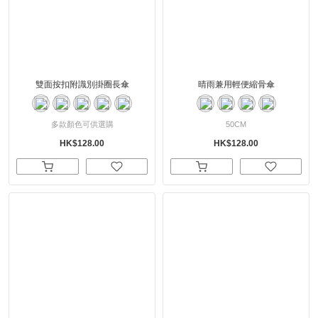
雙面按扣附識別掛圈長傘
晴雨兼用輕便縮骨傘
多款顏色可供選購
50CM
HK$128.00
HK$128.00