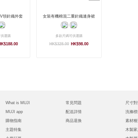
V領針織外套
女裝有機棉混二重針織連身裙
可供選購
多款尺碼可供選購
HK$188.00
HK$328.00
HK$98.00
What is MUJI
常見問題
尺寸對
MUJI app
配送詳情
洗滌標
購物指南
商品退換
素材種
主題特集
木製家