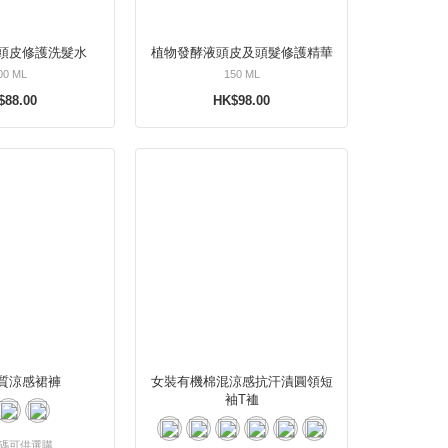
頭皮修護洗髮水
植物發酵液頭皮及頭髮修護精華
00 ML
150 ML
$88.00
HK$98.00
質涼感裙褲
女裝有機棉混涼感抗汗漬圓領短
袖T裇
碼可供選購