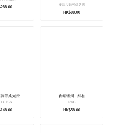
多款尺碼可供選購
288.00
HK$88.00
可調節柔光燈
香氛蠟燭 - 絲柏
TLG1CN
180G
148.00
HK$58.00