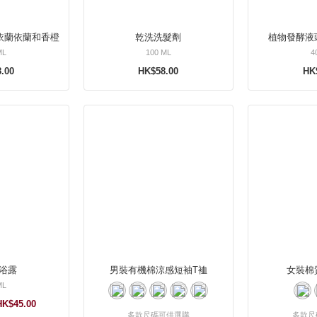
依蘭依蘭和香橙
乾洗洗髮劑
植物發酵液
ML
100 ML
4
.00
HK$58.00
HK
浴露
男裝有機棉涼感短袖T裇
女裝棉
ML
HK$45.00
多款尺碼可供選購
多款尺