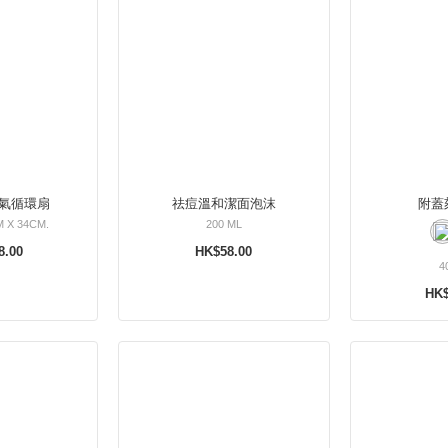
空氣循環扇
祛痘溫和潔面泡沫
附蓋
M X 34CM.
200 ML
8.00
HK$58.00
4
HK$