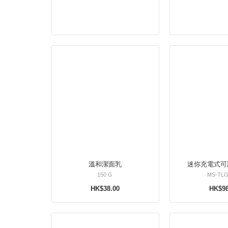
溫和潔面乳
迷你充電式可
150 G
MS-TL
HK$38.00
HK$98