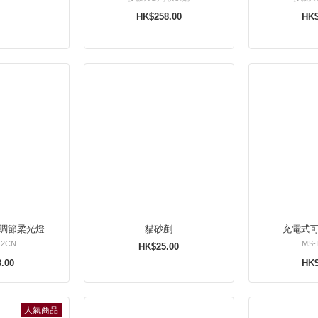
HK$258.00
HK$
調節柔光燈
貓砂剷
充電式
G2CN
MS-
HK$25.00
.00
HK$
人氣商品