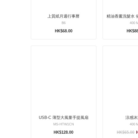
上質紙月週行事曆
精油香薰洗髮水 
B6
400 
HK$68.00
HK$88
USB-C 薄型大風量手提風扇
涼感沐
MS-HTW1CN
400 
HK$128.00
HK$65.00