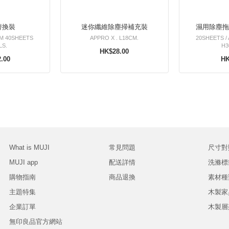
替換裝
迷你纖維除塵掃補充裝
CM 40SHEETS
APPRO X . L18CM.
20SHEETS / 
LS.
H3
HK$28.00
.00
HK
What is MUJI
常見問題
尺寸對
MUJI app
配送詳情
洗滌標
購物指南
商品退換
素材種
主題特集
木製家
企業訂單
木製層
無印良品官方網站