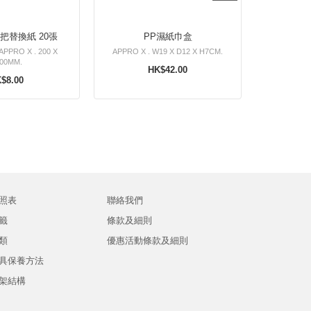
濕用除塵拖把替換紙 20張
PP濕紙巾盒
APPRO X . 200 X
APPRO X . W19 X D12 X H7CM.
00MM.
HK$42.00
$8.00
照表
聯絡我們
籤
條款及細則
類
優惠活動條款及細則
具保養方法
架結構