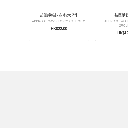
超細纖維抹布 特大 2件
黏塵紙
APPRO X . W27 X L23CM / SET OF 2.
APPRO X . W8
2ROL
HK$22.00
HK$12