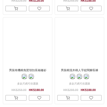
HK$228.00
HK$128.00
HK$258.00
HK$188.00
男裝有機棉免熨領扣長袖裇衫
男裝棉混木棉人字紋闊腳長褲
多款尺碼可供選購
多款尺碼可供選購
HK$258.00
HK$188.00
HK$288.00
HK$188.00