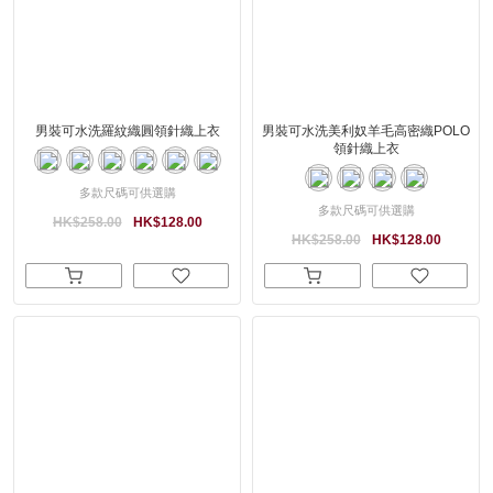
男裝可水洗羅紋織圓領針織上衣
男裝可水洗美利奴羊毛高密織POLO
領針織上衣
多款尺碼可供選購
多款尺碼可供選購
HK$258.00
HK$128.00
HK$258.00
HK$128.00