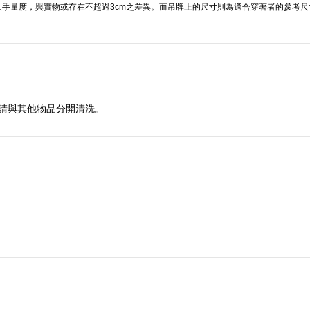
手量度，與實物或存在不超過3cm之差異。而吊牌上的尺寸則為適合穿著者的參考尺
請與其他物品分開清洗。