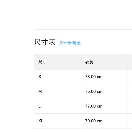
尺寸表
尺寸對照表
尺寸
衣長
S
73.00 cm
M
75.00 cm
L
77.00 cm
XL
79.00 cm