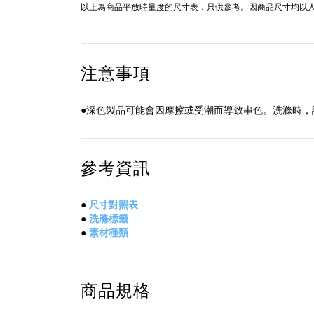
以上為商品平放時量度的尺寸表，只供參考。因商品尺寸均以人
注意事項
●深色製品可能會因摩擦或受潮而導致串色。洗滌時，
參考資訊
●
尺寸對照表
●
洗滌標籤
●
素材種類
商品規格