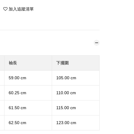
加入追蹤清單
袖長
下擺圍
59.00 cm
105.00 cm
60.25 cm
110.00 cm
61.50 cm
115.00 cm
62.50 cm
123.00 cm