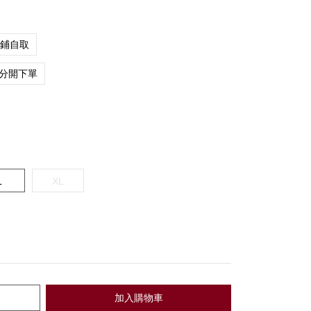
店鋪自取
分開下單
L
XL
加入購物車