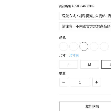
商品編號
4550584658389
送貨方式：標準配送, 自提點, 
請注意：不同送貨方式的商品須
顏色
尺寸
尺寸表
S
M
數量
立即購買