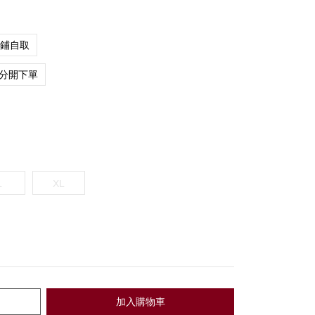
店鋪自取
分開下單
L
XL
加入購物車