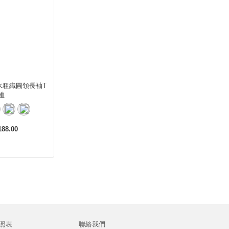
水粗織圓領長袖T
裇
88.00
照表
聯絡我們