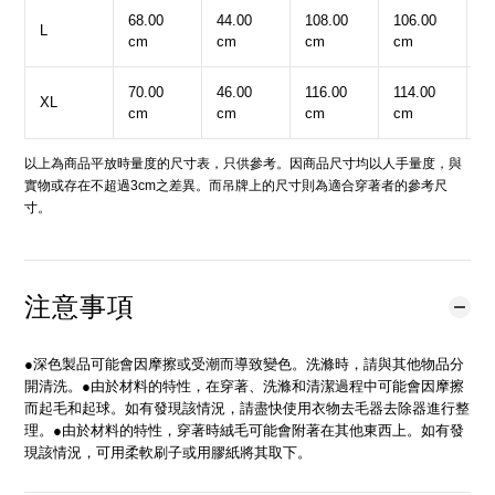
68.00
44.00
108.00
106.00
4
L
cm
cm
cm
cm
c
70.00
46.00
116.00
114.00
5
XL
cm
cm
cm
cm
c
以上為商品平放時量度的尺寸表，只供參考。因商品尺寸均以人手量度，與
實物或存在不超過3cm之差異。而吊牌上的尺寸則為適合穿著者的參考尺
寸。
注意事項
●深色製品可能會因摩擦或受潮而導致變色。洗滌時，請與其他物品分
開清洗。●由於材料的特性，在穿著、洗滌和清潔過程中可能會因摩擦
而起毛和起球。如有發現該情況，請盡快使用衣物去毛器去除器進行整
理。●由於材料的特性，穿著時絨毛可能會附著在其他東西上。如有發
現該情況，可用柔軟刷子或用膠紙將其取下。