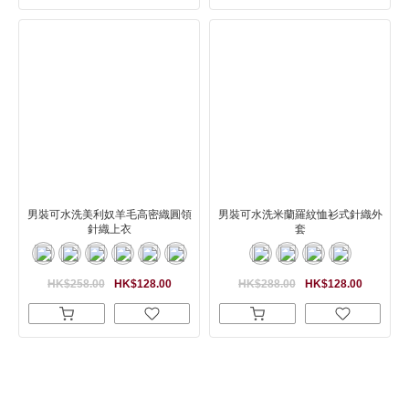
男裝可水洗美利奴羊毛高密織圓領
男裝可水洗米蘭羅紋恤衫式針織外
針織上衣
套
HK$258.00
HK$128.00
HK$288.00
HK$128.00